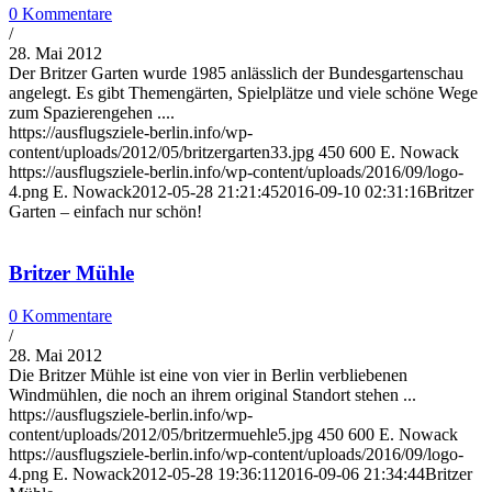
0 Kommentare
/
28. Mai 2012
Der Britzer Garten wurde 1985 anlässlich der Bundesgartenschau
angelegt. Es gibt Themengärten, Spielplätze und viele schöne Wege
zum Spazierengehen ....
https://ausflugsziele-berlin.info/wp-
content/uploads/2012/05/britzergarten33.jpg
450
600
E. Nowack
https://ausflugsziele-berlin.info/wp-content/uploads/2016/09/logo-
4.png
E. Nowack
2012-05-28 21:21:45
2016-09-10 02:31:16
Britzer
Garten – einfach nur schön!
Britzer Mühle
0 Kommentare
/
28. Mai 2012
Die Britzer Mühle ist eine von vier in Berlin verbliebenen
Windmühlen, die noch an ihrem original Standort stehen ...
https://ausflugsziele-berlin.info/wp-
content/uploads/2012/05/britzermuehle5.jpg
450
600
E. Nowack
https://ausflugsziele-berlin.info/wp-content/uploads/2016/09/logo-
4.png
E. Nowack
2012-05-28 19:36:11
2016-09-06 21:34:44
Britzer