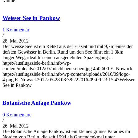
Mühle
Weisser See in Pankow
1 Kommentar
/
28. Mai 2012
Der weisse See ist ein Relikt aus der Eiszeit und mit 9,7m eines der
tiefsten Gewässer in Berlin. Rund um den See führt ein 1,3km
langer Weg, ideal für einen ausgedehnten Spaziergang ...
https://ausflugsziele-berlin.info/wp-
content/uploads/2012/05/milchhaeusschen.jpg
450
600
E. Nowack
https://ausflugsziele-berlin.info/wp-content/uploads/2016/09/logo-
4.png
E. Nowack
2012-05-28 08:38:22
2016-09-09 23:15:43
Weisser
See in Pankow
Botanische Anlage Pankow
0 Kommentare
/
26. Mai 2012
Die Botanische Anlage Pankow ist ein kleines grünes Paradies im
Norden von Berlin, die seit 1994 als Gartendenkmal unter