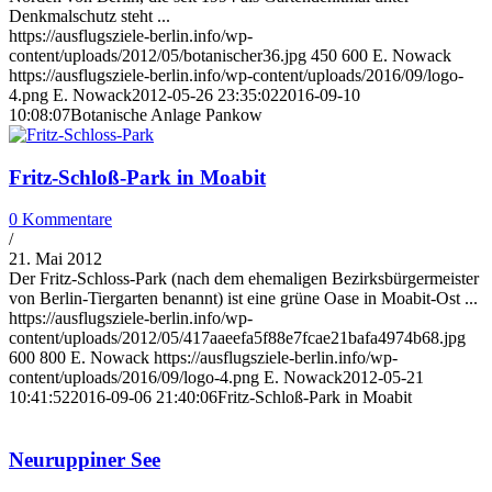
Denkmalschutz steht ...
https://ausflugsziele-berlin.info/wp-
content/uploads/2012/05/botanischer36.jpg
450
600
E. Nowack
https://ausflugsziele-berlin.info/wp-content/uploads/2016/09/logo-
4.png
E. Nowack
2012-05-26 23:35:02
2016-09-10
10:08:07
Botanische Anlage Pankow
Fritz-Schloß-Park in Moabit
0 Kommentare
/
21. Mai 2012
Der Fritz-Schloss-Park (nach dem ehemaligen Bezirks­bürger­meister
von Berlin-Tiergarten benannt) ist eine grüne Oase in Moabit-Ost ...
https://ausflugsziele-berlin.info/wp-
content/uploads/2012/05/417aaeefa5f88e7fcae21bafa4974b68.jpg
600
800
E. Nowack
https://ausflugsziele-berlin.info/wp-
content/uploads/2016/09/logo-4.png
E. Nowack
2012-05-21
10:41:52
2016-09-06 21:40:06
Fritz-Schloß-Park in Moabit
Neuruppiner See