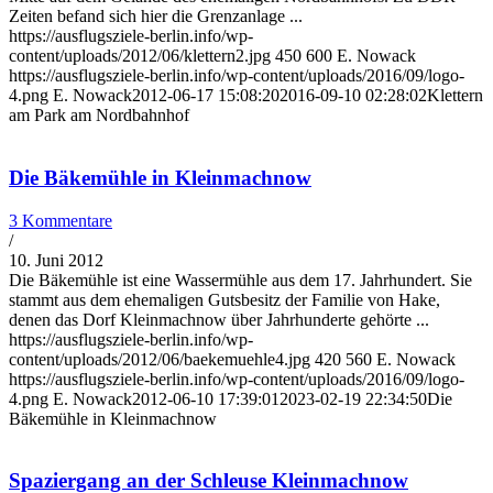
Zeiten befand sich hier die Grenzanlage ...
https://ausflugsziele-berlin.info/wp-
content/uploads/2012/06/klettern2.jpg
450
600
E. Nowack
https://ausflugsziele-berlin.info/wp-content/uploads/2016/09/logo-
4.png
E. Nowack
2012-06-17 15:08:20
2016-09-10 02:28:02
Klettern
am Park am Nordbahnhof
Die Bäkemühle in Kleinmachnow
3 Kommentare
/
10. Juni 2012
Die Bäkemühle ist eine Wassermühle aus dem 17. Jahrhundert. Sie
stammt aus dem ehemaligen Gutsbesitz der Familie von Hake,
denen das Dorf Kleinmachnow über Jahrhunderte gehörte ...
https://ausflugsziele-berlin.info/wp-
content/uploads/2012/06/baekemuehle4.jpg
420
560
E. Nowack
https://ausflugsziele-berlin.info/wp-content/uploads/2016/09/logo-
4.png
E. Nowack
2012-06-10 17:39:01
2023-02-19 22:34:50
Die
Bäkemühle in Kleinmachnow
Spaziergang an der Schleuse Kleinmachnow