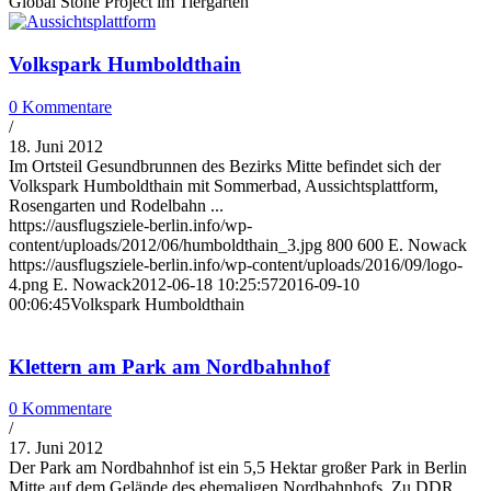
Global Stone Project im Tiergarten
Volkspark Humboldthain
0 Kommentare
/
18. Juni 2012
Im Ortsteil Gesundbrunnen des Bezirks Mitte befindet sich der
Volkspark Humboldthain mit Sommerbad, Aussichtsplattform,
Rosengarten und Rodelbahn ...
https://ausflugsziele-berlin.info/wp-
content/uploads/2012/06/humboldthain_3.jpg
800
600
E. Nowack
https://ausflugsziele-berlin.info/wp-content/uploads/2016/09/logo-
4.png
E. Nowack
2012-06-18 10:25:57
2016-09-10
00:06:45
Volkspark Humboldthain
Klettern am Park am Nordbahnhof
0 Kommentare
/
17. Juni 2012
Der Park am Nordbahnhof ist ein 5,5 Hektar großer Park in Berlin
Mitte auf dem Gelände des ehemaligen Nordbahnhofs. Zu DDR