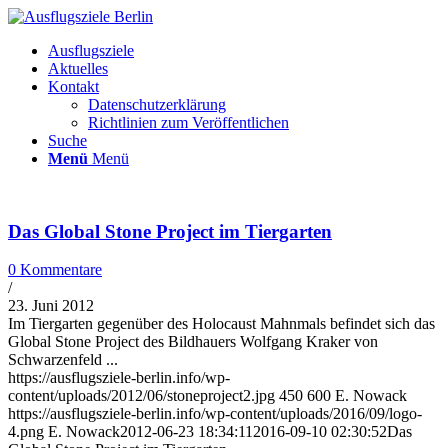
Ausflugsziele
Aktuelles
Kontakt
Datenschutzerklärung
Richtlinien zum Veröffentlichen
Suche
Menü
Menü
Das Global Stone Project im Tiergarten
0 Kommentare
/
23. Juni 2012
Im Tiergarten gegenüber des Holocaust Mahnmals befindet sich das
Global Stone Project des Bildhauers Wolfgang Kraker von
Schwarzenfeld ...
https://ausflugsziele-berlin.info/wp-
content/uploads/2012/06/stoneproject2.jpg
450
600
E. Nowack
https://ausflugsziele-berlin.info/wp-content/uploads/2016/09/logo-
4.png
E. Nowack
2012-06-23 18:34:11
2016-09-10 02:30:52
Das