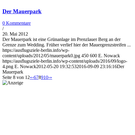
Der Mauerpark
0 Kommentare
/
20. Mai 2012
Der Mauerpark ist eine Grünanlage im Prenzlauer Berg an der
Grenze zum Wedding. Früher verlief hier der Mauer­grenz­streifen ...
https://ausflugsziele-berlin.info/wp-
content/uploads/2012/05/mauerpark0.jpg
450
600
E. Nowack
https://ausflugsziele-berlin.info/wp-content/uploads/2016/09/logo-
4.png
E. Nowack
2012-05-20 19:32:53
2016-09-09 23:16:16
Der
Mauerpark
Seite 8 von 12
«
‹
6
7
8
9
10
›
»