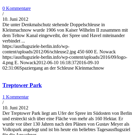
0 Kommentare
/
10. Juni 2012
Die unter Denkmalschutz stehende Doppelschleuse in
Kleinmachnow wurde 1906 von Kaiser Wilhelm II zusammen mit
dem Teltow Kanal eingeweiht, der Spree und Havel miteinander
verbindet ...
https://ausflugsziele-berlin.info/wp-
content/uploads/2012/06/schleuse2.jpg
450
600
E. Nowack
https://ausflugsziele-berlin.info/wp-content/uploads/2016/09/logo-
4.png
E. Nowack
2012-06-10 16:18:37
2016-09-10
02:31:06
Spaziergang an der Schleuse Kleinmachnow
Treptower Park
1 Kommentar
/
10. Juni 2012
Der Treptower Park liegt am Ufer der Spree im Südosten von Berlin
und erstreckt sich über eine Fläche von mehr als 160 Hektar. Er
wurde vor über 130 Jahren nach den Plänen von Gustav Meyer als
Volkspark angelegt und ist bis heute ein beliebtes Tagesausflugsziel
für die Anwohner ...