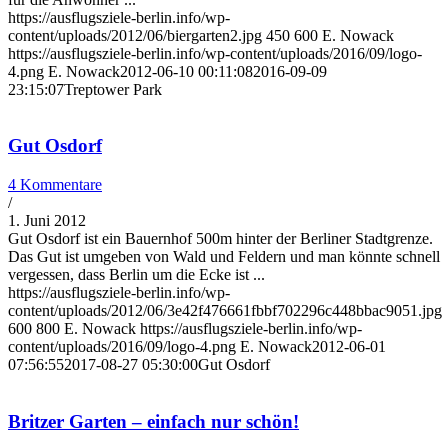
https://ausflugsziele-berlin.info/wp-
content/uploads/2012/06/biergarten2.jpg
450
600
E. Nowack
https://ausflugsziele-berlin.info/wp-content/uploads/2016/09/logo-
4.png
E. Nowack
2012-06-10 00:11:08
2016-09-09
23:15:07
Treptower Park
Gut Osdorf
4 Kommentare
/
1. Juni 2012
Gut Osdorf ist ein Bauernhof 500m hinter der Berliner Stadtgrenze.
Das Gut ist umgeben von Wald und Feldern und man könnte schnell
vergessen, dass Berlin um die Ecke ist ...
https://ausflugsziele-berlin.info/wp-
content/uploads/2012/06/3e42f476661fbbf702296c448bbac9051.jpg
600
800
E. Nowack
https://ausflugsziele-berlin.info/wp-
content/uploads/2016/09/logo-4.png
E. Nowack
2012-06-01
07:56:55
2017-08-27 05:30:00
Gut Osdorf
Britzer Garten – einfach nur schön!