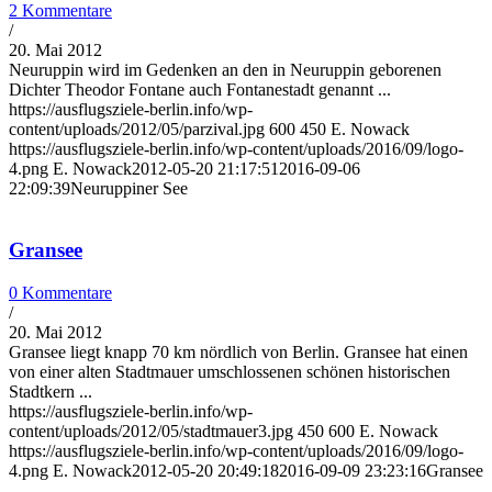
2 Kommentare
/
20. Mai 2012
Neuruppin wird im Gedenken an den in Neuruppin geborenen
Dichter Theodor Fontane auch Fontanestadt genannt ...
https://ausflugsziele-berlin.info/wp-
content/uploads/2012/05/parzival.jpg
600
450
E. Nowack
https://ausflugsziele-berlin.info/wp-content/uploads/2016/09/logo-
4.png
E. Nowack
2012-05-20 21:17:51
2016-09-06
22:09:39
Neuruppiner See
Gransee
0 Kommentare
/
20. Mai 2012
Gransee liegt knapp 70 km nördlich von Berlin. Gransee hat einen
von einer alten Stadtmauer umschlossenen schönen historischen
Stadtkern ...
https://ausflugsziele-berlin.info/wp-
content/uploads/2012/05/stadtmauer3.jpg
450
600
E. Nowack
https://ausflugsziele-berlin.info/wp-content/uploads/2016/09/logo-
4.png
E. Nowack
2012-05-20 20:49:18
2016-09-09 23:23:16
Gransee