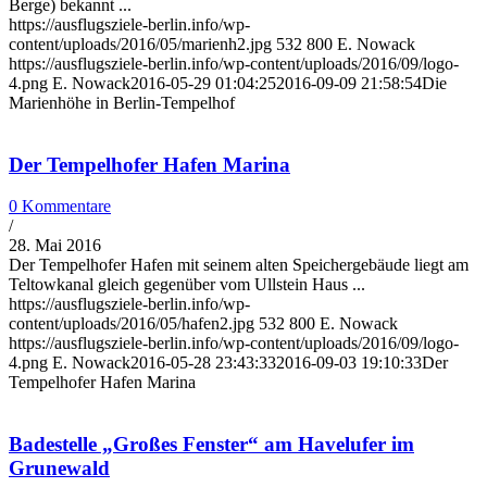
Berge) bekannt ...
https://ausflugsziele-berlin.info/wp-
content/uploads/2016/05/marienh2.jpg
532
800
E. Nowack
https://ausflugsziele-berlin.info/wp-content/uploads/2016/09/logo-
4.png
E. Nowack
2016-05-29 01:04:25
2016-09-09 21:58:54
Die
Marienhöhe in Berlin-Tempelhof
Der Tempelhofer Hafen Marina
0 Kommentare
/
28. Mai 2016
Der Tempelhofer Hafen mit seinem alten Speichergebäude liegt am
Teltowkanal gleich gegenüber vom Ullstein Haus ...
https://ausflugsziele-berlin.info/wp-
content/uploads/2016/05/hafen2.jpg
532
800
E. Nowack
https://ausflugsziele-berlin.info/wp-content/uploads/2016/09/logo-
4.png
E. Nowack
2016-05-28 23:43:33
2016-09-03 19:10:33
Der
Tempelhofer Hafen Marina
Badestelle „Großes Fenster“ am Havelufer im
Grunewald