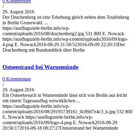
0 Kommentare
/
29. August 2016
Der Drachenberg ist eine Erhebung gleich neben dem Teufelsberg
in Berlin Grunewald. ...
https://ausflugsziele-berlin.info/wp-
content/uploads/2016/08/drachenberg2.jpg
531
800
E. Nowack
https://ausflugsziele-berlin.info/wp-content/uploads/2016/09/logo-
4.png
E. Nowack
2016-08-29 21:58:52
2016-09-09 22:20:33
Der
Drachenberg mit Rundumblick über Berlin
Ostseestrand bei Warnemünde
0 Kommentare
/
29. August 2016
Ein Ostseebesuch in Warnemünde lässt sich von Berlin aus leicht
mit einem Tagesausflug verwirklichen ...
https://ausflugsziele-berlin.info/wp-
content/uploads/2016/08/29195739161_0c89d7e4c3_k.jpg
532
800
E. Nowack
https://ausflugsziele-berlin.info/wp-
content/uploads/2016/09/logo-4.png
E. Nowack
2016-08-29
20:56:17
2016-09-18 08:27:27
Ostseestrand bei Warnemünde