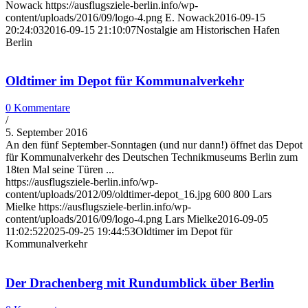
Nowack
https://ausflugsziele-berlin.info/wp-
content/uploads/2016/09/logo-4.png
E. Nowack
2016-09-15
20:24:03
2016-09-15 21:10:07
Nostalgie am Historischen Hafen
Berlin
Oldtimer im Depot für Kommunalverkehr
0 Kommentare
/
5. September 2016
An den fünf September-Sonntagen (und nur dann!) öffnet das Depot
für Kommunalverkehr des Deutschen Technikmuseums Berlin zum
18ten Mal seine Türen ...
https://ausflugsziele-berlin.info/wp-
content/uploads/2012/09/oldtimer-depot_16.jpg
600
800
Lars
Mielke
https://ausflugsziele-berlin.info/wp-
content/uploads/2016/09/logo-4.png
Lars Mielke
2016-09-05
11:02:52
2025-09-25 19:44:53
Oldtimer im Depot für
Kommunalverkehr
Der Drachenberg mit Rundumblick über Berlin