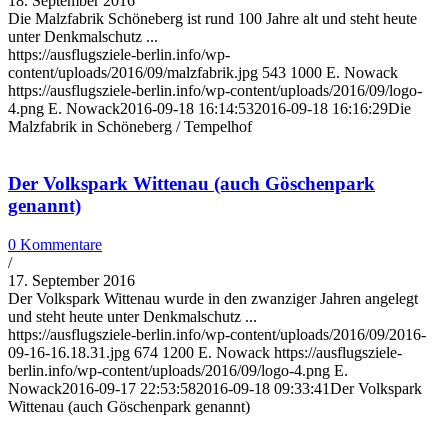
18. September 2016
Die Malzfabrik Schöneberg ist rund 100 Jahre alt und steht heute
unter Denkmalschutz ...
https://ausflugsziele-berlin.info/wp-
content/uploads/2016/09/malzfabrik.jpg
543
1000
E. Nowack
https://ausflugsziele-berlin.info/wp-content/uploads/2016/09/logo-
4.png
E. Nowack
2016-09-18 16:14:53
2016-09-18 16:16:29
Die
Malzfabrik in Schöneberg / Tempelhof
Der Volkspark Wittenau (auch Göschenpark
genannt)
0 Kommentare
/
17. September 2016
Der Volkspark Wittenau wurde in den zwanziger Jahren angelegt
und steht heute unter Denkmalschutz ...
https://ausflugsziele-berlin.info/wp-content/uploads/2016/09/2016-
09-16-16.18.31.jpg
674
1200
E. Nowack
https://ausflugsziele-
berlin.info/wp-content/uploads/2016/09/logo-4.png
E.
Nowack
2016-09-17 22:53:58
2016-09-18 09:33:41
Der Volkspark
Wittenau (auch Göschenpark genannt)