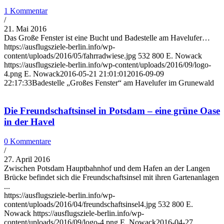
1 Kommentar
/
21. Mai 2016
Das Große Fenster ist eine Bucht und Badestelle am Havelufer…
https://ausflugsziele-berlin.info/wp-
content/uploads/2016/05/fahrradwiese.jpg
532
800
E. Nowack
https://ausflugsziele-berlin.info/wp-content/uploads/2016/09/logo-
4.png
E. Nowack
2016-05-21 21:01:01
2016-09-09
22:17:33
Badestelle „Großes Fenster“ am Havelufer im Grunewald
Die Freundschaftsinsel in Potsdam – eine grüne Oase
in der Havel
0 Kommentare
/
27. April 2016
Zwischen Potsdam Hauptbahnhof und dem Hafen an der Langen
Brücke befindet sich die Freundschaftsinsel mit ihren Gartenanlagen
...
https://ausflugsziele-berlin.info/wp-
content/uploads/2016/04/freundschaftsinsel4.jpg
532
800
E.
Nowack
https://ausflugsziele-berlin.info/wp-
content/uploads/2016/09/logo-4.png
E. Nowack
2016-04-27