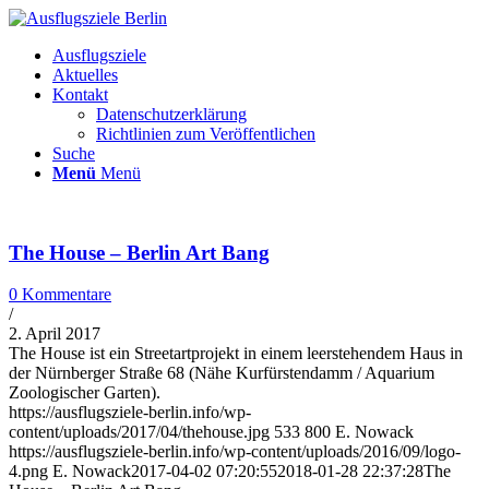
Ausflugsziele
Aktuelles
Kontakt
Datenschutzerklärung
Richtlinien zum Veröffentlichen
Suche
Menü
Menü
The House – Berlin Art Bang
0 Kommentare
/
2. April 2017
The House ist ein Streetartprojekt in einem leerstehendem Haus in
der Nürnberger Straße 68 (Nähe Kurfürstendamm / Aquarium
Zoologischer Garten).
https://ausflugsziele-berlin.info/wp-
content/uploads/2017/04/thehouse.jpg
533
800
E. Nowack
https://ausflugsziele-berlin.info/wp-content/uploads/2016/09/logo-
4.png
E. Nowack
2017-04-02 07:20:55
2018-01-28 22:37:28
The