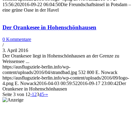
15:56:20
2016-09-22 06:04:50
Die Freundschaftsinsel in Potsdam –
eine grüne Oase in der Havel
Der Orankesee in Hohenschönhausen
0 Kommentare
/
3. April 2016
Der Orankesee liegt in Hohenschönhausen an der Grenze zu
Weissensee ...
https://ausflugsziele-berlin.info/wp-
content/uploads/2016/04/strandbad.jpg
532
800
E. Nowack
https://ausflugsziele-berlin.info/wp-content/uploads/2016/09/logo-
4.png
E. Nowack
2016-04-03 00:59:52
2016-09-17 23:00:42
Der
Orankesee in Hohenschönhausen
Seite 3 von 12
‹
1
2
3
4
5
›
»