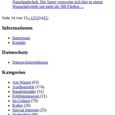
Naturlandschaft. Die Spree verzweigt sich hier in einem
Wasserlabyrinth mit mehr als 300 Fließen ...
Seite 14 von 15
«
‹
12
13
14
15
›
Informationen
Impressum
Kontakt
Datenschutz
Datenschutzerklärung
Kategorien
Am Wasser
(63)
Ausflugsziele
(174)
Baudenkmäler
(51)
Erlebnismuseum
(11)
Im Grünen
(79)
Kultur
(26)
Special Interests
(25)
Stadtgebiet
(99)