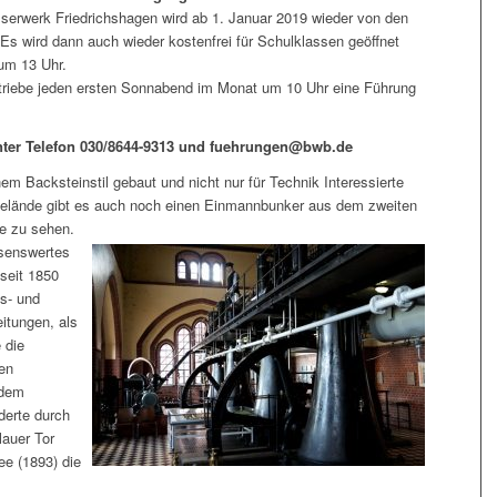
erwerk Friedrichshagen wird ab 1. Januar 2019 wieder von den
s wird dann auch wieder kostenfrei für Schulklassen geöffnet
 um 13 Uhr.
triebe jeden ersten Sonnabend im Monat um 10 Uhr eine Führung
unter Telefon 030/8644-9313 und fuehrungen@bwb.de
m Backsteinstil gebaut und nicht nur für Technik Interessierte
lände gibt es auch noch einen Einmannbunker aus dem zweiten
e zu sehen.
ssenswertes
seit 1850
us- und
itungen, als
 die
en
 dem
derte durch
auer Tor
ee (1893) die