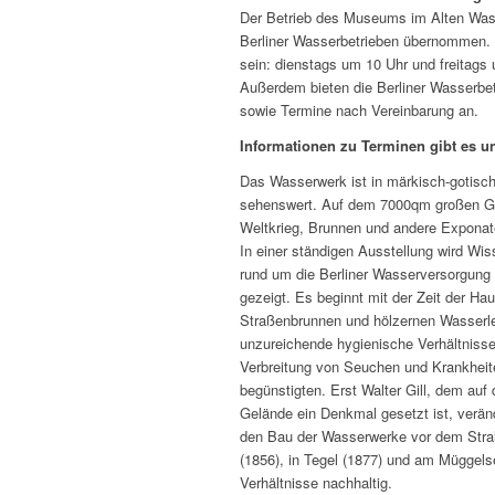
Der Betrieb des Museums im Alten Wass
Berliner Wasserbetrieben übernommen. E
sein: dienstags um 10 Uhr und freitags
Außerdem bieten die Berliner Wasserbe
sowie Termine nach Vereinbarung an.
Informationen zu Terminen gibt es 
Das Wasserwerk ist in märkisch-gotische
sehenswert. Auf dem 7000qm großen Ge
Weltkrieg, Brunnen und andere Exponat
In einer ständigen Ausstellung wird Wi
rund um die Berliner Wasserversorgung 
gezeigt. Es beginnt mit der Zeit der Ha
Straßenbrunnen und hölzernen Wasserle
unzureichende hygienische Verhältnisse
Verbreitung von Seuchen und Krankheit
begünstigten. Erst Walter Gill, dem auf
Gelände ein Denkmal gesetzt ist, verän
den Bau der Wasserwerke vor dem Stral
(1856), in Tegel (1877) und am Müggels
Verhältnisse nachhaltig.